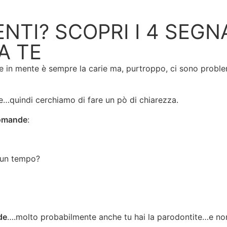
ENTI? SCOPRI I 4 SEGN
A TE
e in mente è sempre la carie ma, purtroppo, ci sono problemi
e…quindi cerchiamo di fare un pò di chiarezza.
domande
:
e un tempo?
de
….molto probabilmente anche tu hai la parodontite…e non