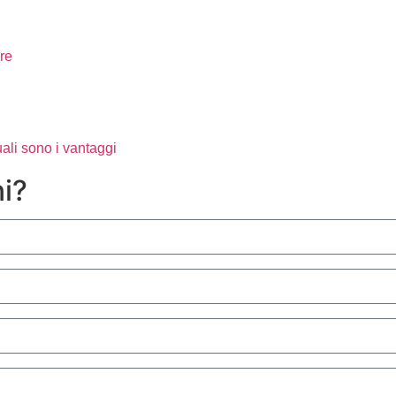
ere
li sono i vantaggi
ni?