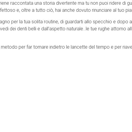
iene raccontata una storia divertente ma tu non puoi ridere di gus
difettoso e, oltre a tutto ciò, hai anche dovuto rinunciare al tuo pi
agno per la tua solita routine, di guardarti allo specchio e dopo a
vedi dei denti belli e dall’aspetto naturale…le tue rughe attorno a
etodo per far tornare indietro le lancette del tempo e per riavere