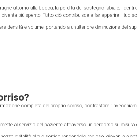
 rughe attorno alla bocca, la perdita del sostegno labiale, i denti
he diventa più spento. Tutto ciò contribuisce a far apparire il tuo 
re densità e volume, portando a un’ulteriore diminuzione del supp
orriso?
rmazione completa del proprio sorriso, contrastare l’invecchiament
le mette al servizio del paziente attraverso un percorso su misura
inezza evitalità al tuo sorriso rendendolo radioso, giovanile e nat