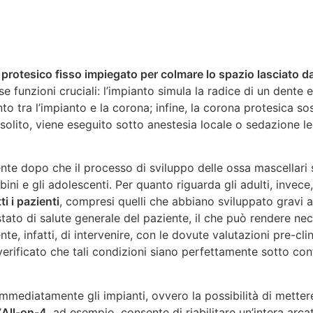
 protesico fisso impiegato per colmare lo spazio lasciato d
rse funzioni cruciali: l’impianto simula la radice di un den
o tra l’impianto e la corona; infine, la corona protesica so
 solito, viene eseguito sotto anestesia locale o sedazione l
ente dopo che il processo di sviluppo delle ossa mascellari 
bini e gli adolescenti. Per quanto riguarda gli adulti, invec
ti i pazienti
, compresi quelli che abbiano sviluppato gravi a
 stato di salute generale del paziente, il che può rendere ne
, infatti, di intervenire, con le dovute valutazioni pre-clin
verificato che tali condizioni siano perfettamente sotto cont
immediatamente gli impianti, ovvero la possibilità di mettere 
’
All-on-4
, ad esempio, consente di riabilitare un’intera ar