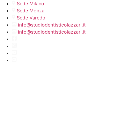
Vai
Sede Milano
al
Sede Monza
contenuto
Sede Varedo
info@studiodentisticolazzari.it
info@studiodentisticolazzari.it