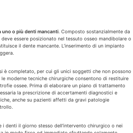
a uno o più denti mancanti
. Composto sostanzialmente da
te e deve essere posizionato nel tessuto osseo mandibolare o
stituisce il dente mancante. L’inserimento di un impianto
eggera.
si è completato, per cui gli unici soggetti che non possono
e, le moderne tecniche chirurgiche consentono di restituire
trofie ossee. Prima di elaborare un piano di trattamento
cessaria la prescrizione di accertamenti diagnostici e
iche, anche su pazienti affetti da gravi patologie
rollo.
i denti il giorno stesso dell’intervento chirurgico o nei
cata in modo fisso ed immediato sfruttando solamente