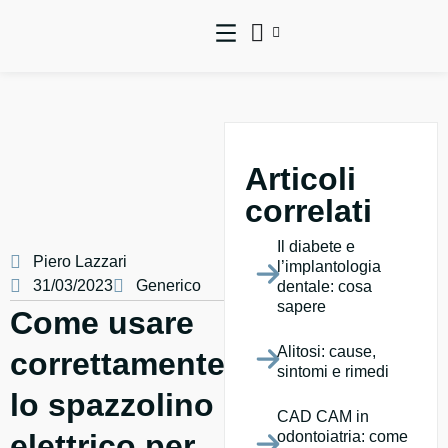
Articoli
correlati
Il diabete e
Piero Lazzari
l’implantologia
31/03/2023
Generico
dentale: cosa
sapere
Come usare
Alitosi: cause,
correttamente
sintomi e rimedi
lo spazzolino
CAD CAM in
elettrico per
odontoiatria: come