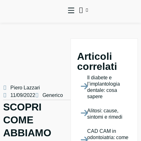
Articoli
correlati
Il diabete e
l’implantologia
Piero Lazzari
dentale: cosa
11/09/2022
Generico
sapere
SCOPRI
Alitosi: cause,
COME
sintomi e rimedi
ABBIAMO
CAD CAM in
odontoiatria: come