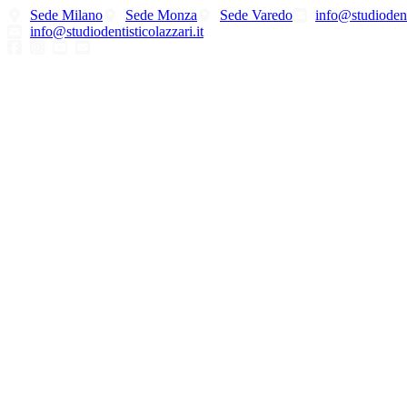
Vai
Sede Milano
Sede Monza
Sede Varedo
info@studiodenti
al
info@studiodentisticolazzari.it
contenuto