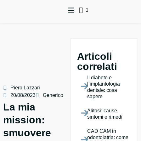
Articoli
correlati
Il diabete e
l’implantologia
Piero Lazzari
dentale: cosa
20/08/2023
Generico
sapere
La mia
Alitosi: cause,
sintomi e rimedi
mission:
smuovere
CAD CAM in
odontoiatria: come