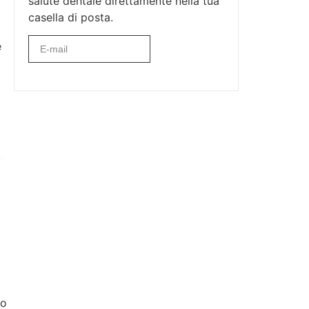
salute dentale direttamente nella tua
casella di posta.
e
Iscriviti
,
 o