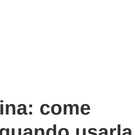
dina: come
 quando usarla