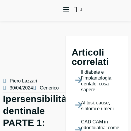
Articoli
correlati
Il diabete e
l’implantologia
Piero Lazzari
dentale: cosa
30/04/2024
Generico
sapere
Ipersensibilità
Alitosi: cause,
dentinale
sintomi e rimedi
PARTE 1:
CAD CAM in
odontoiatria: come