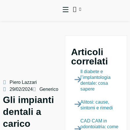
Articoli
correlati
Il diabete e
l’implantologia
Piero Lazzari
dentale: cosa
sapere
29/02/2024
Generico
Gli impianti
Alitosi: cause,
sintomi e rimedi
dentali a
CAD CAM in
carico
odontoiatria: come