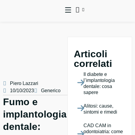
Articoli
correlati
Il diabete e
l’implantologia
Piero Lazzari
dentale: cosa
10/10/2023
Generico
sapere
Fumo e
Alitosi: cause,
implantologia
sintomi e rimedi
dentale:
CAD CAM in
odontoiatria: come