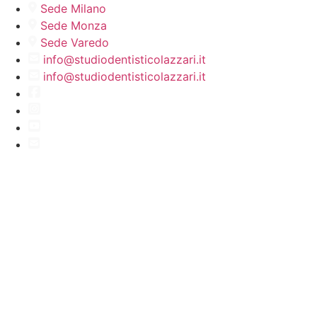
Vai
Sede Milano
al
Sede Monza
contenuto
Sede Varedo
info@studiodentisticolazzari.it
info@studiodentisticolazzari.it